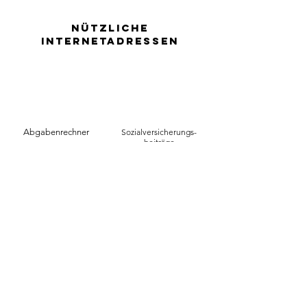
nützliche
Internetadressen
Abgabenrechner
Sozialversicherungs-
beiträge
Corona-Hilfen
Zinsrechner
zurück zum Mandantenbereich