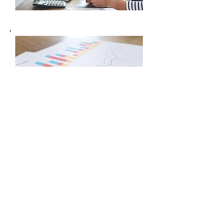
Betriebswirt-
schaftliche
Beratung
Wir beraten Sie auch im Bereich
Unternehmensbewertung , Rentabilität und
Finanzierung
mehr erfahren